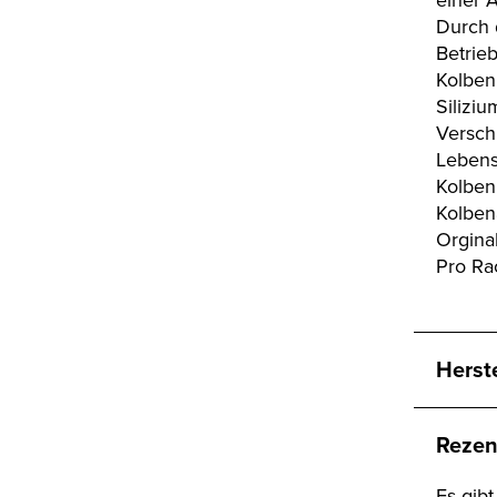
Durch 
Betrieb
Kolben
Silizi
Versch
Lebensd
Kolben
Kolben
Orgina
Pro Ra
Herst
Rezen
Es gib