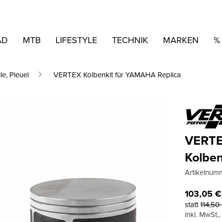
AD
MTB
LIFESTYLE
TECHNIK
MARKEN
%
le, Pleuel
VERTEX Kolbenkit für YAMAHA Replica
VERT
Kolbe
Artikelnum
103,05
€
statt
114,50
inkl. MwSt.