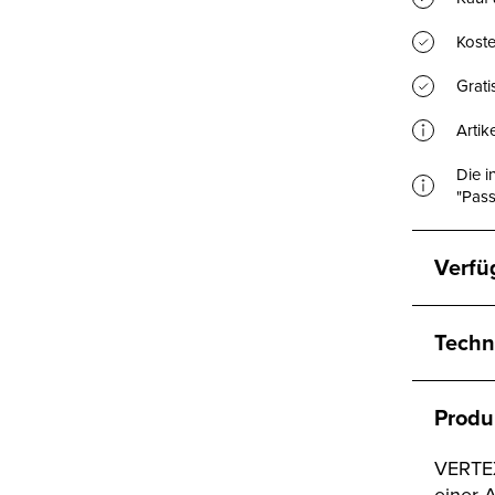
Koste
Grat
Artik
Die i
"Pass
Verfü
Techn
Produ
VERTEX
einer 