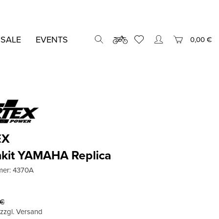
 SALE
EVENTS
0,00 €
EX
nkit YAMAHA Replica
mer:
4370A
€
, zzgl. Versand