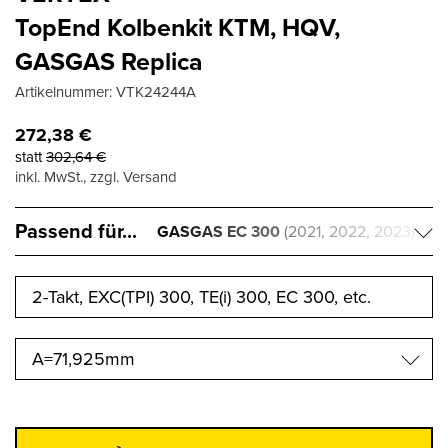
TopEnd Kolbenkit KTM, HQV,
GASGAS Replica
Artikelnummer:
VTK24244A
272,38
€
statt
302,64
€
inkl. MwSt., zzgl. Versand
Passend für...
GASGAS EC 300
(2021, 2022, 2023)
A=71,925mm