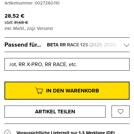
Artikelnummer:
0027260.110
28,52
€
statt
31,68
€
inkl. MwSt., zzgl. Versand
Passend für...
BETA RR RACE 125
(2025, 2026)
rot, RR X-PRO, RR RACE, etc.
IN DEN WARENKORB
ARTIKEL TEILEN
Voraussichtliche Lieferzeit nur
1-3 Werktage
(DE)