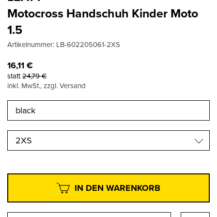
Motocross Handschuh Kinder Moto
1.5
Artikelnummer:
LB-602205061-2XS
16,11
€
statt
24,79
€
inkl. MwSt., zzgl. Versand
2XS
IN DEN WARENKORB