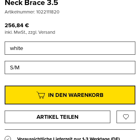
Neck Brace 3.5
Artikelnummer:
1022111820
256,84
€
inkl. MwSt., zzgl. Versand
white
S/M
IN DEN WARENKORB
ARTIKEL TEILEN
Voraussichtliche Lieferzeit nur
1-3 Werktage
(DE)