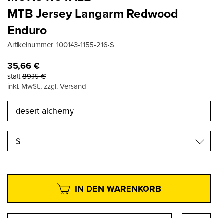
MTB Jersey Langarm Redwood
Enduro
Artikelnummer:
100143-1155-216-S
35,66
€
statt
89,15
€
inkl. MwSt., zzgl. Versand
S
IN DEN WARENKORB