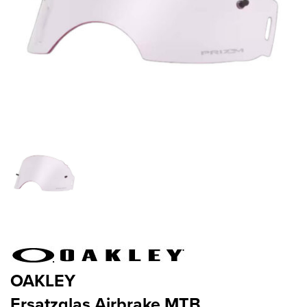
OAKLEY
Ersatzglas Airbrake MTB