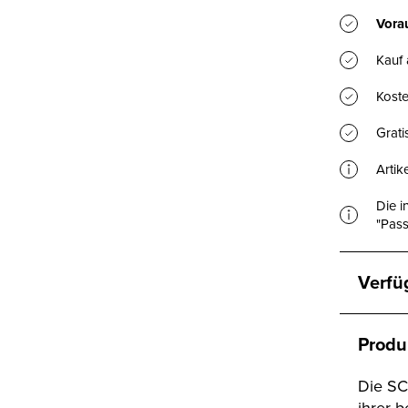
Vorau
Kauf
Koste
Grat
Artik
Die i
"Pass
Verfü
Produ
Die SC