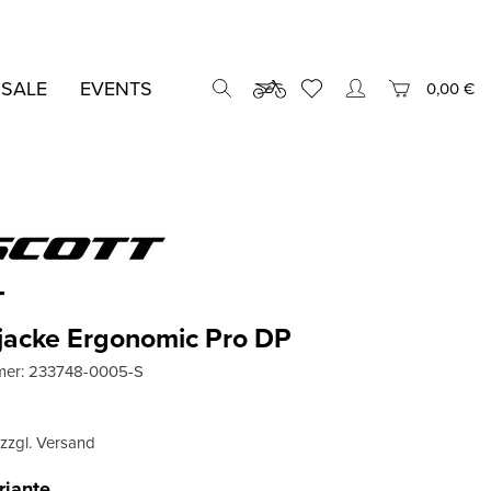
 SALE
EVENTS
0,00 €
T
jacke Ergonomic Pro DP
mer:
233748-0005-S
, zzgl. Versand
riante