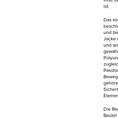
ihrer 
ist.
Das el
beschi
und bi
Jacke 
und was
gewähr
Polyur
zuglei
Passfor
Bewegu
gehöre
Sicherh
Elemen
Die Re
Beutel 