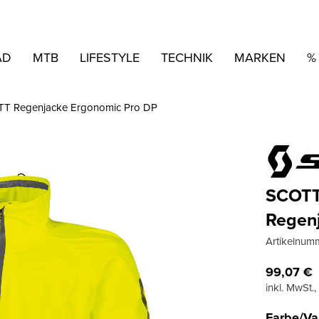
AD
MTB
LIFESTYLE
TECHNIK
MARKEN
%
T Regenjacke Ergonomic Pro DP
SCOT
Regen
Artikelnum
99,07
€
inkl. MwSt.
Farbe/Va