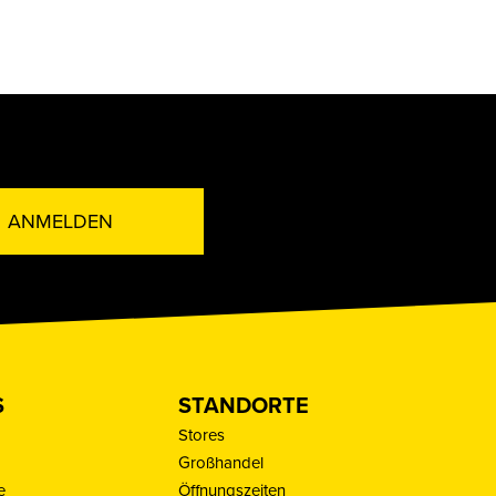
ANMELDEN
S
STANDORTE
Stores
Großhandel
e
Öffnungszeiten