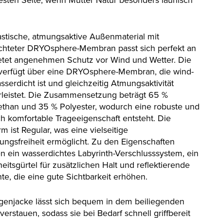
besten Seite, wenn Mutter Natur besonders launisch
astische, atmungsaktive Außenmaterial mit
chteter DRYOsphere-Membran passt sich perfekt an
etet angenehmen Schutz vor Wind und Wetter. Die
verfügt über eine DRYOsphere-Membran, die wind-
serdicht ist und gleichzeitig Atmungsaktivität
leistet. Die Zusammensetzung beträgt 65 %
ethan und 35 % Polyester, wodurch eine robuste und
ch komfortable Trageeigenschaft entsteht. Die
m ist Regular, was eine vielseitige
ngsfreiheit ermöglicht. Zu den Eigenschaften
n ein wasserdichtes Labyrinth-Verschlusssystem, ein
eitsgürtel für zusätzlichen Halt und reflektierende
te, die eine gute Sichtbarkeit erhöhen.
genjacke lässt sich bequem in dem beiliegenden
verstauen, sodass sie bei Bedarf schnell griffbereit