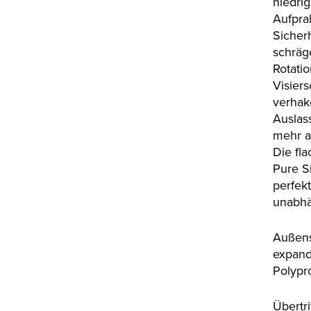
niedri
Aufpra
Sicher
schräg
Rotati
Visier
verhak
Auslas
mehr a
Die fla
Pure S
perfek
unabhä
Außens
expand
Polypr
Übertr