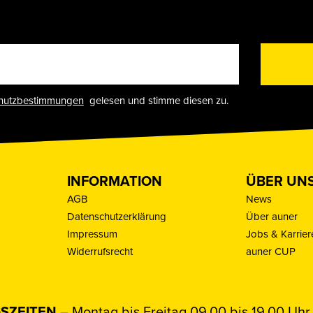
hutzbestimmungen
gelesen und stimme diesen zu.
INFORMATION
ÜBER UN
AGB
News
Datenschutzerklärung
Über auner
Impressum
Jobs & Karrier
Widerrufsrecht
auner CUP
SZEITEN
– Montag bis Freitag 09.00 bis 19.00 Uhr 