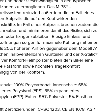
ger und hoher Geschwindigkeit in den typischen
llzonen zu ermöglichen. Das MIPS® -
heitssystem reduziert außerdem die im Fall eines
en Aufpralls die auf den Kopf wirkenden
onskräfte. Im Fall eines Aufpralls brechen zudem die
schrauben und minimieren damit das Risiko, sich zu
en oder hängenzubleiben. Riesige Einlass- und
söffnungen sorgen für maximale Kühlung mit einen
ls 25% höheren Airflow gegenüber dem Modell A1.
chen, halbverstellbaren Gurtteiler und der X-Static®
ilver Komfort-Helmpolster bieten dem Biker eine
te Passform sowie höchsten Tragekomfort
ngig von der Kopfform.
chale: 100% Polycarbonat. Innenschale: 65%
iertes Polystyrol (EPS), 35% expandiertes
opylen (EPP). Futter: 95% Polyester, 5% Elasthan
ifft Zertifizierungen: CPSC 1203, CE EN 1078, AS /