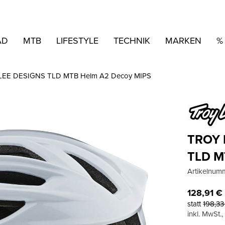
AD
MTB
LIFESTYLE
TECHNIK
MARKEN
%
LEE DESIGNS TLD MTB Helm A2 Decoy MIPS
TROY 
TLD M
Artikelnum
128,91
€
statt
198,3
inkl. MwSt.