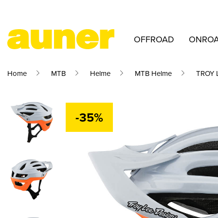
OFFROAD
ONRO
Home
MTB
Helme
MTB Helme
TROY 
-35%