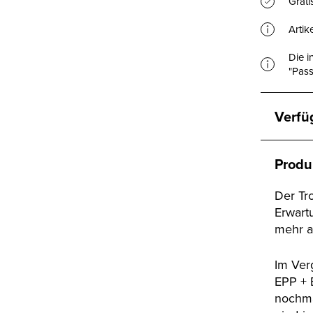
Grat
Artik
Die i
"Pass
Verfü
Produ
Der Tr
Erwart
mehr al
Im Ver
EPP + 
nochma