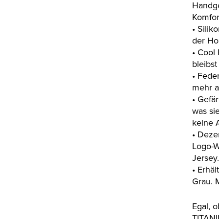
Handge
Komfor
• Silik
der Ho
• Cool
bleibst
• Fede
mehr a
• Gefär
was si
keine 
• Deze
Logo-W
Jersey
• Erhäl
Grau. 
Egal, o
TITANI