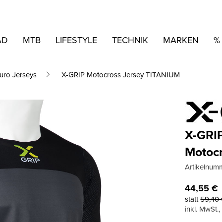
AD
MTB
LIFESTYLE
TECHNIK
MARKEN
%
uro Jerseys
X-GRIP Motocross Jersey TITANIUM
X-GRI
Motoc
Artikelnum
44,55
€
statt
59,40
inkl. MwSt.