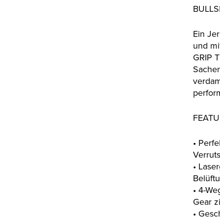
BULLS
Ein Jer
und mi
GRIP T
Sachen
verdam
perfor
FEATU
• Perfe
Verrut
• Laser
Belüft
• 4-Weg
Gear zi
• Gesc