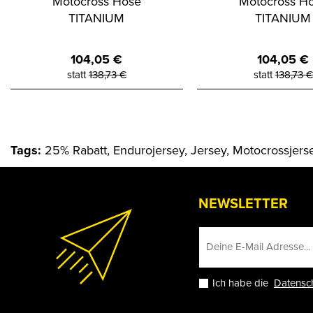
Motocross Hose
Motocross H
TITANIUM
TITANIUM
104,05
€
104,05
€
statt
138,73
€
statt
138,73
€
Tags:
25% Rabatt, Endurojersey, Jersey, Motocrossjers
NEWSLETTER
Ich habe die
Datensc