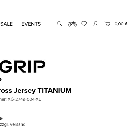
 SALE
EVENTS
0,00 €
P
ross Jersey TITANIUM
mer:
XG-2749-004-XL
€
, zzgl. Versand