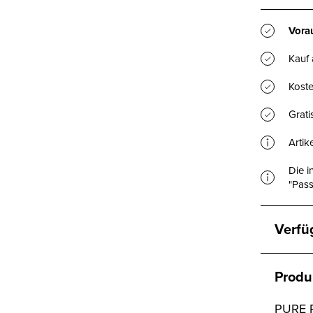
Vorau
Kauf
Koste
Grat
Artik
Die i
"Pass
Verfü
Produ
PURE 