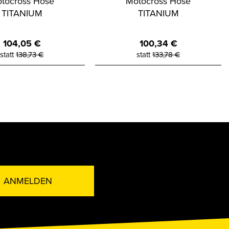
tocross Hose
Motocross Hose
TITANIUM
TITANIUM
104,05
€
100,34
€
statt
138,73
€
statt
133,78
€
ANMELDEN