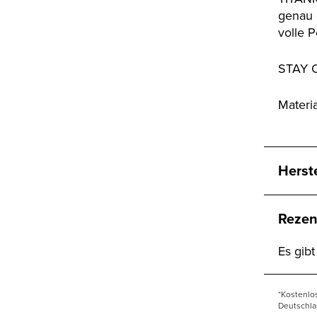
genau 
volle 
STAY 
Materi
Herst
Rezen
Es gib
*Kostenlo
Deutschla