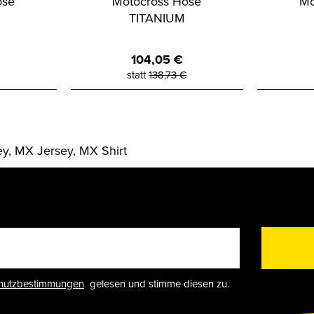
ose
Motocross Hose
Mo
TITANIUM
104,05
€
statt
138,73
€
ey, MX Jersey, MX Shirt
hutzbestimmungen
gelesen und stimme diesen zu.