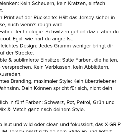
lenken: Kein Scheuern, kein Kratzen, einfach
t.
on-Print auf der Rückseite: Hält das Jersey sicher in
se, auch wenn’s rough wird.
 Fabric Technologie: Schwitzen gehört dazu, aber du
 cool. Egal, wie hart du angreifst.
rleichtes Design: Jedes Gramm weniger bringt dir
uf der Strecke.
bte & sublimierte Einsätze: Satte Farben, die halten,
e versprechen. Kein Verblassen, kein Abblättern,
Ausreden.
ntes Branding, maximaler Style: Kein übertriebener
ahnsinn. Dein Können spricht für sich, nicht dein
.
tlich in fünf Farben: Schwarz, Rot, Petrol, Grün und
Mix & Match ganz nach deinem Style.
b laut und wild oder clean und fokussiert, das X-GRIP
UM Jersey passt sich deinem Style an und liefert